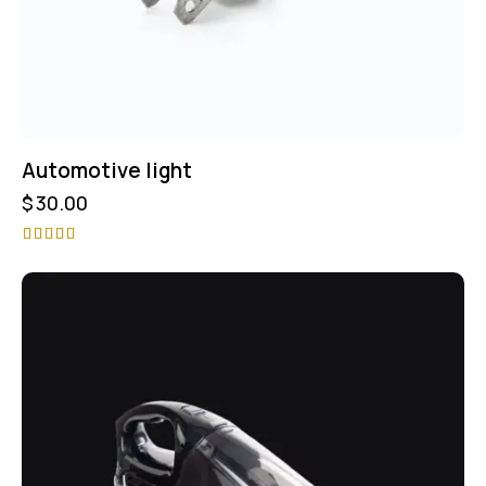
Automotive light
$
30.00
Valorado
con
5.00
de 5