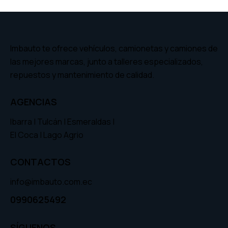
Imbauto te ofrece vehículos, camionetas y camiones de
las mejores marcas, junto a talleres especializados,
repuestos y mantenimiento de calidad.
AGENCIAS
Ibarra | Tulcán | Esmeraldas |
El Coca | Lago Agrio
CONTACTOS
info@imbauto.com.ec
0990625492
SÍGUENOS