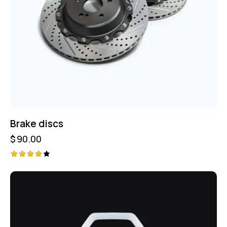
Brake discs
$
90.00
Valorad
o con
4.00
de 5