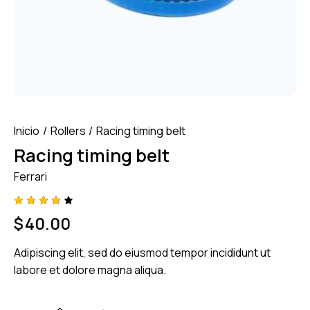
Inicio
Rollers
Racing timing belt
Racing timing belt
Ferrari
Valora
1
$
40.00
do con
4.00
de 5
Adipiscing elit, sed do eiusmod tempor incididunt ut
en
base
labore et dolore magna aliqua.
a
valorac
ión de
un