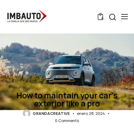
0
NEWS
How to maintain your car’s
exterior like a pro
GRANDACREATIVE
enero 28, 2024
0
Comments