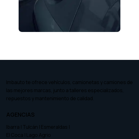
Imbauto te ofrece vehículos, camionetas y camiones de
las mejores marcas, junto a talleres especializados,
repuestos y mantenimiento de calidad.
AGENCIAS
Ibarra | Tulcán | Esmeraldas |
El Coca | Lago Agrio