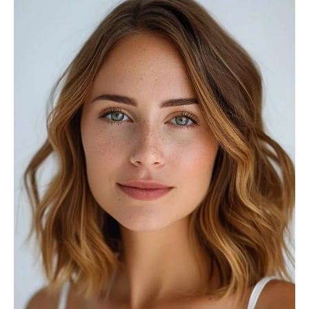
Mileage
Engine size
0
5000
0
6
Produced
Price
2019
2025
0
200000
Climate control (1)
Heated seats (1)
Keyless entry (1)
Leather seats (1)
Navigation system (1)
Power windows (1)