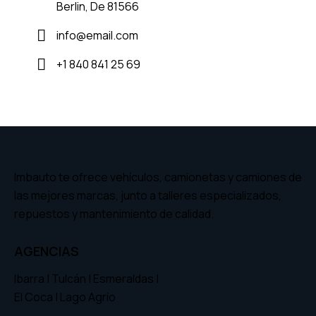
Berlin, De 81566
info@email.com
+1 840 841 25 69
Imbauto te ofrece vehículos, camionetas y camiones de
las mejores marcas, junto a talleres especializados,
repuestos y mantenimiento de calidad.
AGENCIAS
Ibarra | Tulcán | Esmeraldas |
El Coca | Lago Agrio