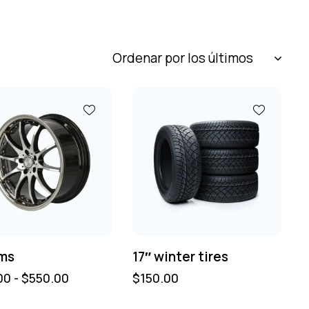
ims
17″ winter tires
00
-
$
550.00
$
150.00