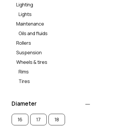
Valorado
Lighting
con
5.00
Lights
de 5
Maintenance
Oils and fluids
Rollers
Suspension
Wheels & tires
Rims
Tires
Diameter
16
17
18