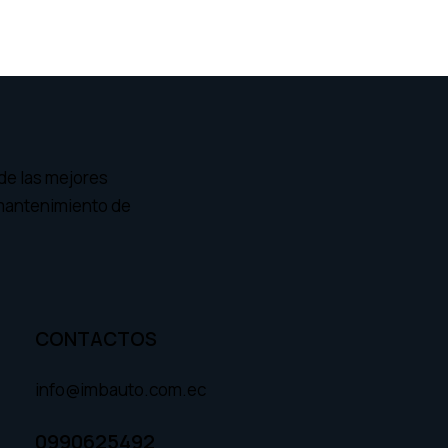
de las mejores
 mantenimiento de
CONTACTOS
info@imbauto.com.ec
0990625492