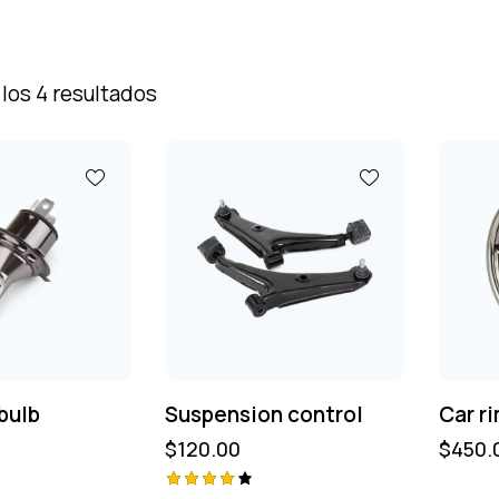
los 4 resultados
bulb
Suspension control
Car r
$
120.00
$
450.