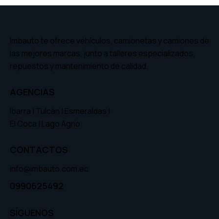
Imbauto te ofrece vehículos, camionetas y camiones de
las mejores marcas, junto a talleres especializados,
repuestos y mantenimiento de calidad.
AGENCIAS
Ibarra | Tulcán | Esmeraldas |
El Coca | Lago Agrio
CONTACTOS
info@imbauto.com.ec
0990625492
SÍGUENOS